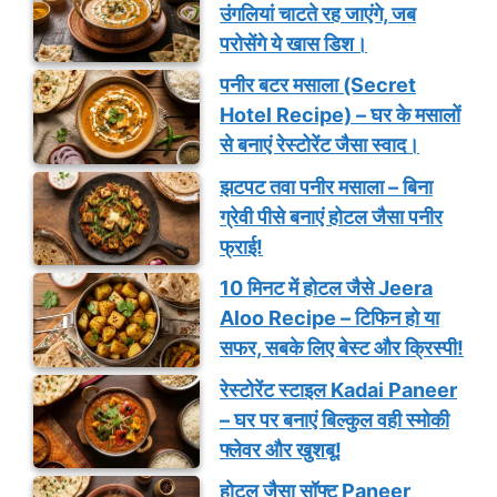
उंगलियां चाटते रह जाएंगे, जब
परोसेंगे ये खास डिश।
पनीर बटर मसाला (Secret
Hotel Recipe) – घर के मसालों
से बनाएं रेस्टोरेंट जैसा स्वाद।
झटपट तवा पनीर मसाला – बिना
ग्रेवी पीसे बनाएं होटल जैसा पनीर
फ्राई!
10 मिनट में होटल जैसे Jeera
Aloo Recipe – टिफिन हो या
सफर, सबके लिए बेस्ट और क्रिस्पी!
रेस्टोरेंट स्टाइल Kadai Paneer
– घर पर बनाएं बिल्कुल वही स्मोकी
फ्लेवर और खुशबू!
होटल जैसा सॉफ्ट Paneer